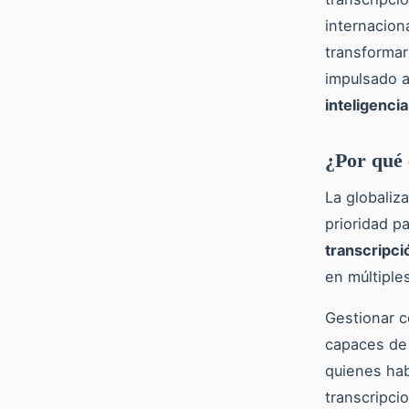
internacion
transformar
impulsado 
inteligencia 
¿Por qué 
La globaliz
prioridad p
transcripci
en múltiple
Gestionar c
capaces de
quienes hab
transcripci