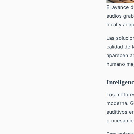
El avance d
audios grab
local y ada
Las soluci
calidad de 
aparecen am
humano mejor
Inteligenc
Los motores
moderna. Gr
auditivos e
procesamie
Para quiene