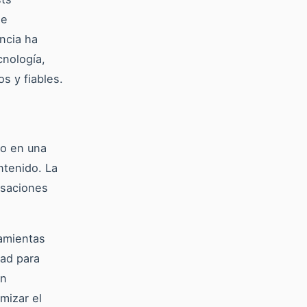
de
ncia ha
cnología,
s y fiables.
mo en una
ntenido. La
ersaciones
ramientas
dad para
en
mizar el