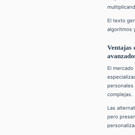
multiplican
El texto ge
algoritmos 
Ventajas 
avanzado
El mercado 
especializ
personales 
complejas.
Las alterna
pero presen
personaliza