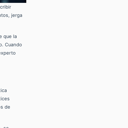
cribir
tos, jerga
 que la
do. Cuando
experto
ica
tices
os de
, se