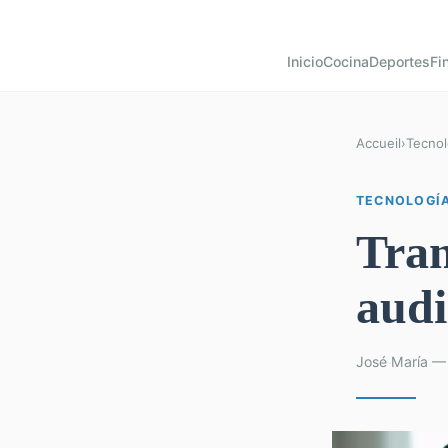
Inicio
Cocina
Deportes
Fi
Accueil
›
Tecnol
TECNOLOGÍ
Tran
audi
José María —