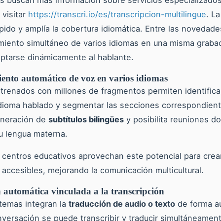
visitar
https://transcri.io/es/transcripcion-multilingue
. L
pido y amplía la cobertura idiomática. Entre las novedad
miento simultáneo de varios idiomas en una misma grabac
ptarse dinámicamente al hablante.
ento automático de voz en varios idiomas
renados con millones de fragmentos permiten identifica
idioma hablado y segmentar las secciones correspondient
generación de
subtítulos bilingües
y posibilita reuniones d
u lengua materna.
centros educativos aprovechan este potencial para crear
y accesibles, mejorando la comunicación multicultural.
 automática vinculada a la transcripción
temas integran la
traducción de audio o texto
de forma a
nversación se puede transcribir y traducir simultáneamen