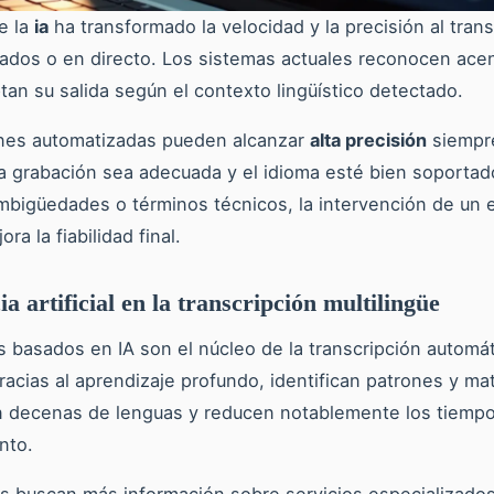
e la
ia
ha transformado la velocidad y la precisión al trans
ados o en directo. Los sistemas actuales reconocen acen
ptan su salida según el contexto lingüístico detectado.
ones automatizadas pueden alcanzar
alta precisión
siempre
la grabación sea adecuada y el idioma esté bien soporta
bigüedades o términos técnicos, la intervención de un 
a la fiabilidad final.
ia artificial en la transcripción multilingüe
 basados en IA son el núcleo de la transcripción automát
acias al aprendizaje profundo, identifican patrones y ma
n decenas de lenguas y reducen notablemente los tiemp
nto.
s buscan más información sobre servicios especializados