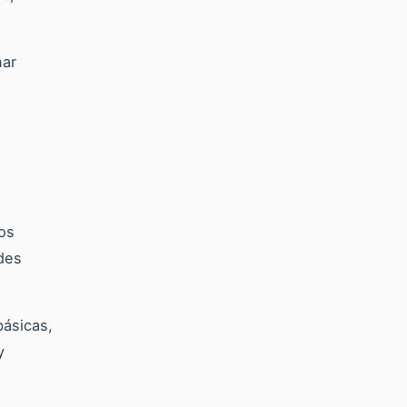
nar
os
des
básicas,
y