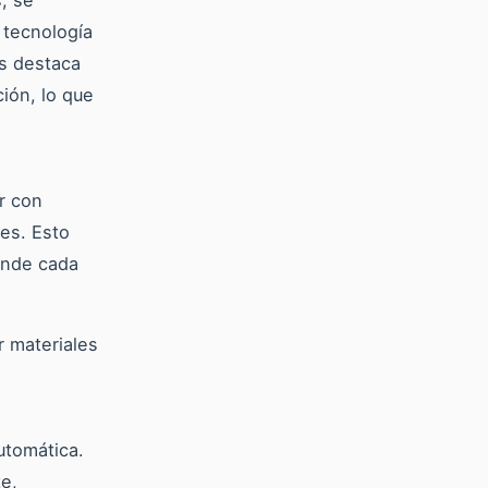
a tecnología
es destaca
ión, lo que
r con
es. Esto
onde cada
 materiales
utomática.
te,