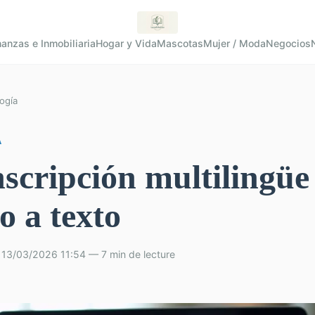
nanzas e Inmobiliaria
Hogar y Vida
Mascotas
Mujer / Moda
Negocios
ogía
A
scripción multilingüe
o a texto
 13/03/2026 11:54 — 7 min de lecture