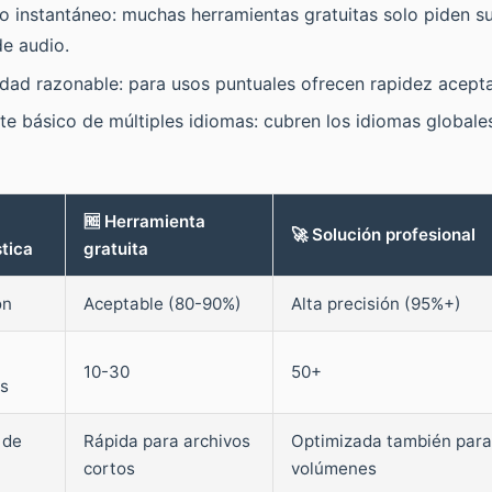
o instantáneo: muchas herramientas gratuitas solo piden su
de audio.
idad razonable: para usos puntuales ofrecen rapidez acepta
te básico de múltiples idiomas: cubren los idiomas global
🆓 Herramienta
🚀 Solución profesional
tica
gratuita
ón
Aceptable (80-90%)
Alta precisión (95%+)
10-30
50+
s
 de
Rápida para archivos
Optimizada también para
cortos
volúmenes