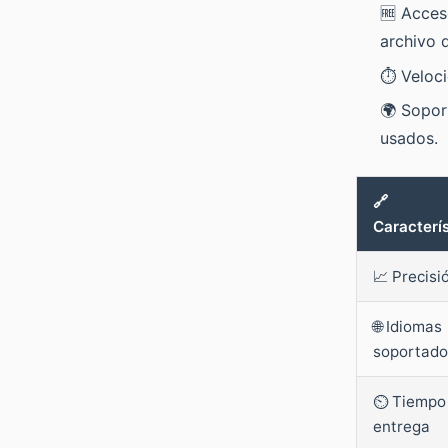
🆓 Acces
archivo 
⏱️ Veloc
🌍 Sopor
usados.
🔗
Caracterís
📈 Precisi
🌐 Idiomas
soportado
⏲️ Tiempo
entrega