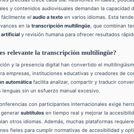
ales y contenidos audiovisuales demandan la capacidad 
 fácilmente el
audio a texto
en varios idiomas. Esta tende
avances en la
transcripción multilingüe
, que combinan te
artificial
y revisión humana para ofrecer resultados rápido
es relevante la transcripción multilingüe?
ación y la presencia digital han convertido el multilingüis
ara empresas, instituciones educativas y creadores de co
ón automática
facilita analizar, compartir y traducir conv
s lenguas sin un esfuerzo manual excesivo.
onferencias con participantes internacionales exige her
 generar
subtítulos
en tiempo real y mejorar la accesibili
lan otros idiomas. Además, muchas plataformas requier
ones fieles para cumplir normativas de accesibilidad y opti