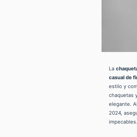
La
chaquet
casual de f
estilo y co
chaquetas y
elegante. A
2024, asegu
impecables