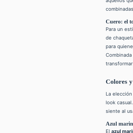
aquellos qu
combinadas 
Cuero: el t
Para un est
de chaqueta
para quiene
Combinada
transformar
Colores y
La elección
look casual
siente al us
Azul marino
El
azul mar