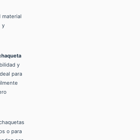
 material
 y
chaqueta
bilidad y
ideal para
cilmente
ero
 chaquetas
os o para