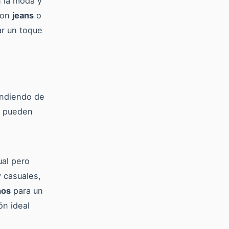
 la moda y
con
jeans
o
r un toque
endiendo de
os pueden
al pero
 casuales,
nos
para un
ón ideal