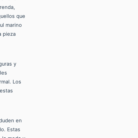
renda,
quellos que
ul marino
a pieza
guras y
les
rmal. Los
estas
 duden en
lo. Estas