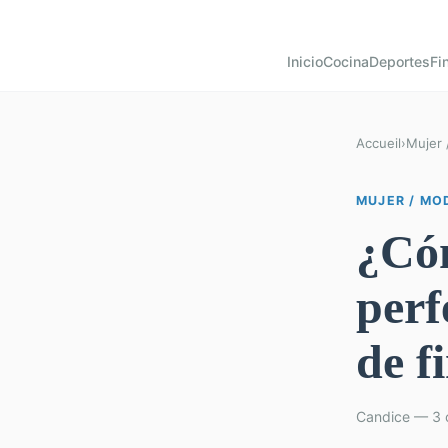
Inicio
Cocina
Deportes
Fi
Accueil
›
Mujer 
MUJER / MO
¿Cóm
perf
de f
Candice — 3 