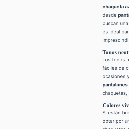
chaqueta a
desde
pant
buscan una 
es ideal pa
imprescindi
Tonos neutr
Los tonos n
fáciles de 
ocasiones y
pantalones
chaquetas, 
Colores viv
Si están bu
optar por u