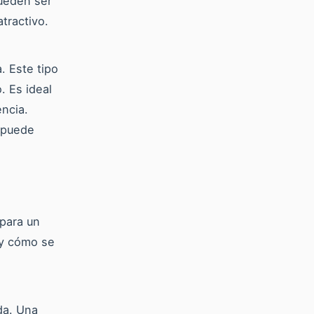
Pueden ser
tractivo.
. Este tipo
. Es ideal
encia.
 puede
para un
 y cómo se
da. Una