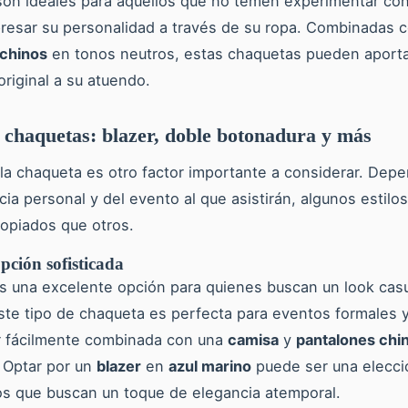
on ideales para aquellos que no temen experimentar con
resar su personalidad a través de su ropa. Combinadas 
 chinos
en tonos neutros, estas chaquetas pueden aporta
original a su atuendo.
e chaquetas: blazer, doble botonadura y más
e la chaqueta es otro factor importante a considerar. Dep
cia personal y del evento al que asistirán, algunos estil
opiados que otros.
opción sofisticada
s una excelente opción para quienes buscan un look casu
ste tipo de chaqueta es perfecta para eventos formales y
r fácilmente combinada con una
camisa
y
pantalones chi
. Optar por un
blazer
en
azul marino
puede ser una elecci
os que buscan un toque de elegancia atemporal.